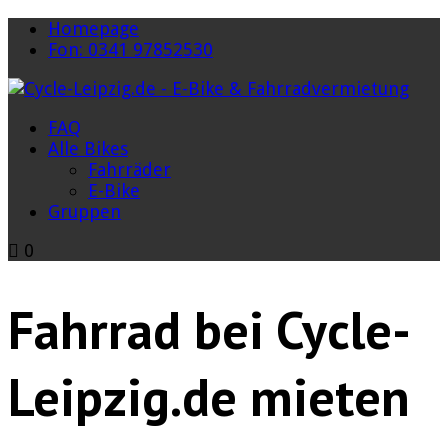
Homepage
Fon: 0341 97852530
FAQ
Alle Bikes
Fahrräder
E-Bike
Gruppen
0
Fahrrad bei Cycle-
Leipzig.de mieten