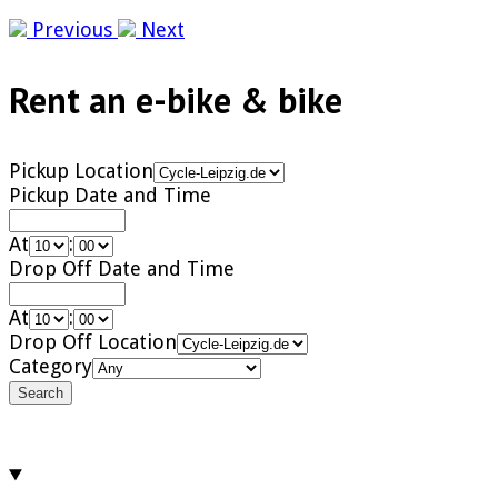
Previous
Next
Rent an e-bike & bike
Pickup Location
Pickup Date and Time
At
:
Drop Off Date and Time
At
:
Drop Off Location
Category
Search