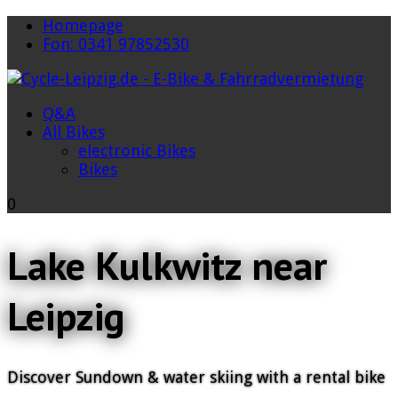
Homepage
Fon: 0341 97852530
Q&A
All Bikes
electronic Bikes
Bikes
0
Lake Kulkwitz near
Leipzig
Discover Sundown & water skiing with a rental bike