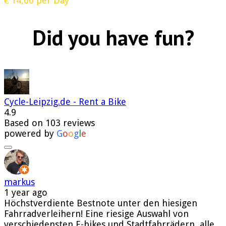
€
14,00
per Day
Did you have fun?
Cycle-Leipzig.de - Rent a Bike
4.9
Based on 103 reviews
powered by
G
o
o
g
l
e
markus
1 year ago
Höchstverdiente Bestnote unter den hiesigen
Fahrradverleihern! Eine riesige Auswahl von
verschiedensten E-bikes und Stadtfahrrädern, alle