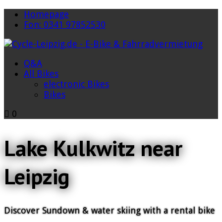
Homepage
Fon: 0341 97852530
Q&A
All Bikes
electronic Bikes
Bikes
0
Lake Kulkwitz near
Leipzig
Discover Sundown & water skiing with a rental bike