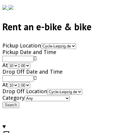
Previous
Next
Rent an e-bike & bike
Pickup Location
Pickup Date and Time
At
:
Drop Off Date and Time
At
:
Drop Off Location
Category
Search