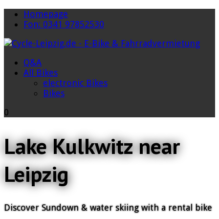
Homepage
Fon: 0341 97852530
Q&A
All Bikes
electronic Bikes
Bikes
0
Lake Kulkwitz near
Leipzig
Discover Sundown & water skiing with a rental bike