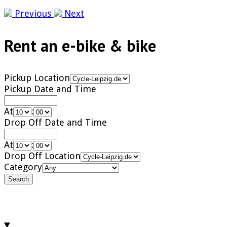
Previous
Next
Rent an e-bike & bike
Pickup Location
Pickup Date and Time
At
:
Drop Off Date and Time
At
:
Drop Off Location
Category
Search