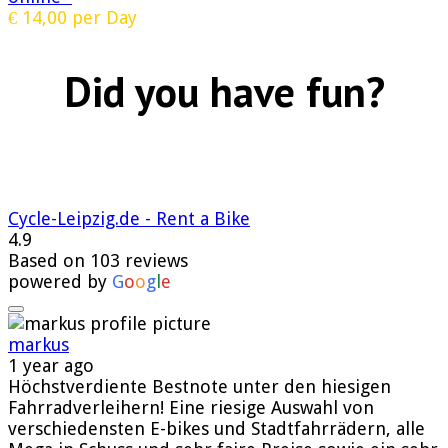
€
14,00
per Day
Did you have fun?
Cycle-Leipzig.de - Rent a Bike
4.9
Based on 103 reviews
powered by
G
o
o
g
l
e
markus
1 year ago
Höchstverdiente Bestnote unter den hiesigen
Fahrradverleihern! Eine riesige Auswahl von
verschiedensten E-bikes und Stadtfahrrädern, alle