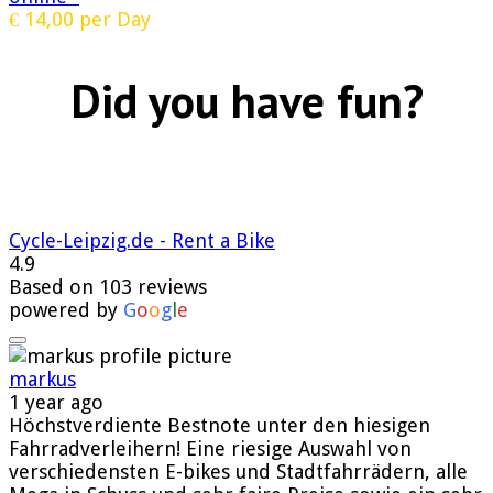
€
14,00
per Day
Did you have fun?
Cycle-Leipzig.de - Rent a Bike
4.9
Based on 103 reviews
powered by
G
o
o
g
l
e
markus
1 year ago
Höchstverdiente Bestnote unter den hiesigen
Fahrradverleihern! Eine riesige Auswahl von
verschiedensten E-bikes und Stadtfahrrädern, alle