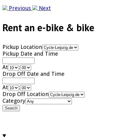
Previous
Next
Rent an e-bike & bike
Pickup Location
Pickup Date and Time
At
:
Drop Off Date and Time
At
:
Drop Off Location
Category
Search