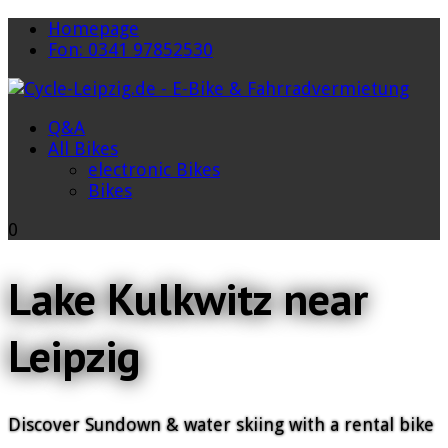
Homepage
Fon: 0341 97852530
Q&A
All Bikes
electronic Bikes
Bikes
0
Lake Kulkwitz near
Leipzig
Discover Sundown & water skiing with a rental bike